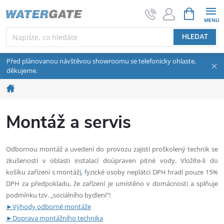
Přejít na obsah
NÁKUPNÍ 
HLEDAT
Před plánovanou návštěvou showroomu se telefonicky ohlaste,
děkujeme.
Domů
Montáž a servis
Odbornou montáž a uvedení do provozu zajistí proškolený technik se
zkušeností v oblasti instalací doúpraven pitné vody. Vložíte-li do
košíku zařízení s montáž
í
, fyzické osoby neplátci DPH hradí pouze 15%
DPH za předpokladu, že zařízení je umístěno v domácnosti a splňuje
podmínku tzv. „sociálního bydlení"!
►Výhody odborné montáže
►Doprava montážního technika