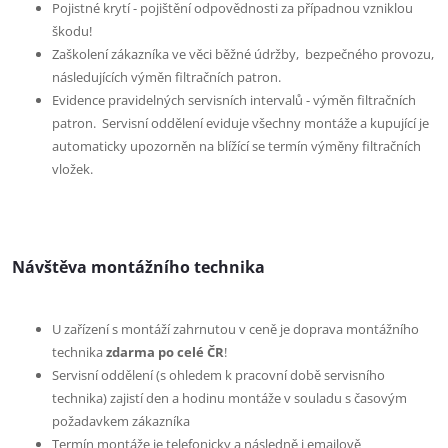
Pojistné krytí - pojištění odpovědnosti za případnou vzniklou
škodu!
Zaškolení zákazníka ve věci běžné údržby, bezpečného provozu,
následujících výměn filtračních patron.
Evidence pravidelných servisních intervalů - výměn filtračních
patron. Servisní oddělení eviduje všechny montáže a kupující je
automaticky upozorněn na blížící se termín výměny filtračních
vložek.
Návštěva montážního technika
U zařízení s montáží zahrnutou v ceně je doprava montážního
technika
zdarma po celé ČR
!
Servisní oddělení (s ohledem k pracovní době servisního
technika) zajistí den a hodinu montáže v souladu s časovým
požadavkem zákazníka
Termín montáže je telefonicky a následně i emailově