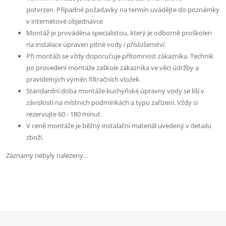
potvrzen. Případné požadavky na termín uvádějte do poznámky
v internetové objednávce
Montáž je prováděna specialistou, který je odborně proškolen
na instalace úpraven pitné vody i příslušenství.
Při montáži se vždy doporučuje přítomnost zákazníka. Technik
po provedení montáže zaškole zákazníka ve věci údržby a
pravidelných výměn filtračních vložek.
Standardní doba montáže kuchyňské úpravny vody se liší v
závislosti na místních podmínkách a typu zařízení. Vždy si
rezervujte 60 - 180 minut.
V ceně montáže je běžný instalační materiál uvedený v detailu
zboží.
Záznamy nebyly nalezeny...
Zápatí