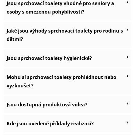
›
Jsou sprchovací toalety vhodné pro seniory a
osoby s omezenou pohyblivostí?
›
Jaké jsou výhody sprchovací toalety pro rodinu s
dětmi?
›
Jsou sprchovací toalety hygienické?
›
Mohu si sprchovací toalety prohlédnout nebo
vyzkoušet?
›
Jsou dostupná produktová videa?
›
Kde jsou uvedené příklady realizací?