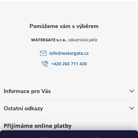
Zápatí
WATERGATE s.r.o.
info
@
watergate.cz
+420 266 711 420
Informace pro Vás
Ostatní odkazy
Přijímáme online platby