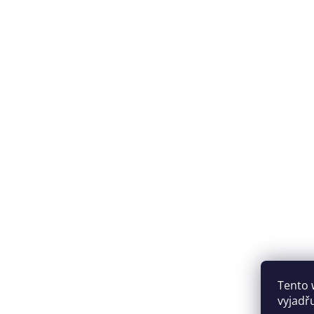
Tento 
vyjadřu