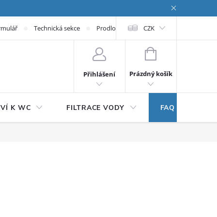
rmulář
Technická sekce
Prodloužená záruka
CZK
NÁKUPNÍ KOŠÍK
Prázdný košík
Přihlášení
VÍ K WC
FILTRACE VODY
FAQ