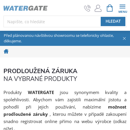
Přejít na obsah
NÁKUPNÍ 
HLEDAT
Před plánovanou návštěvou showroomu se telefonicky ohlaste,
děkujeme.
Domů
PRODLOUŽENÁ ZÁRUKA
NA VYBRANÉ PRODUKTY
Produkty
WATERGATE
jsou synonymem kvality a
spolehlivosti. Abychom vám zajistili maximální jistotu a
pohodlí při jejich používání, nabízíme
možnost
prodloužené záruky
, kterou můžete v případě zakoupení
snadno registrovat online přímo na webu výrobce (odkaz
níže) .