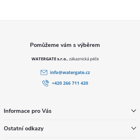
Zápatí
WATERGATE s.r.o.
info
@
watergate.cz
+420 266 711 420
Informace pro Vás
Ostatní odkazy