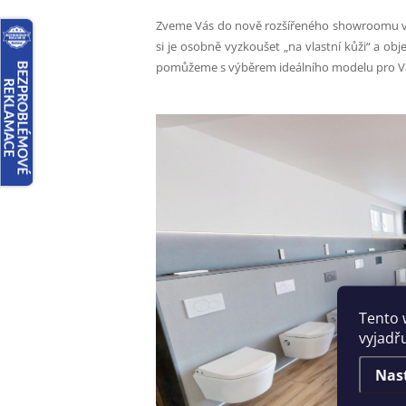
Zveme Vás do nově rozšířeného showroomu v Pr
si je osobně vyzkoušet „na vlastní kůži“ a ob
pomůžeme s výběrem ideálního modelu pro Vá
Tento 
vyjadřu
Nas