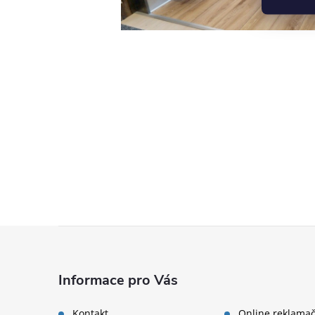
Zápatí
Informace pro Vás
Kontakt
Online reklamač