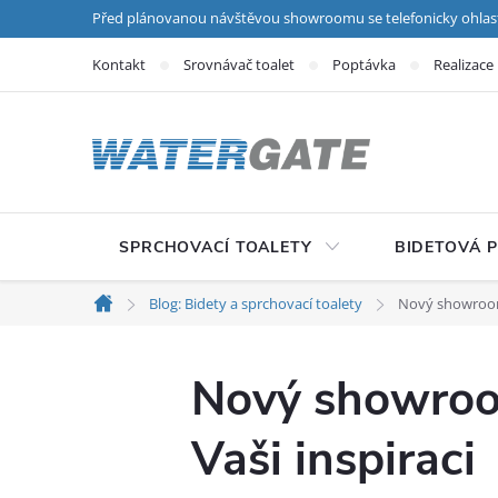
Přejít na obsah
Před plánovanou návštěvou showroomu se telefonicky ohlas
Kontakt
Srovnávač toalet
Poptávka
Realizace
SPRCHOVACÍ TOALETY
BIDETOVÁ 
Blog: Bidety a sprchovací toalety
Nový showroom 
Domů
Nový showroom
Vaši inspiraci