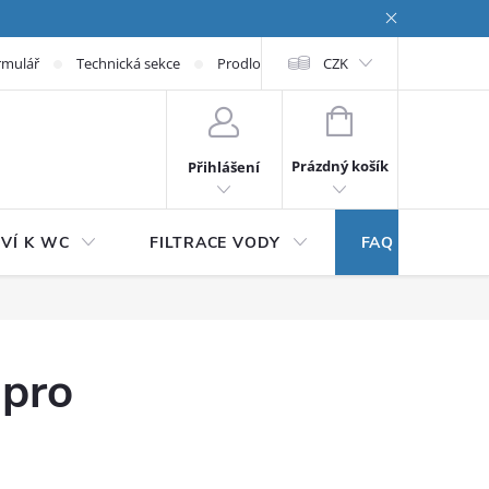
rmulář
Technická sekce
Prodloužená záruka
CZK
NÁKUPNÍ KOŠÍK
Prázdný košík
Přihlášení
VÍ K WC
FILTRACE VODY
FAQ
 pro