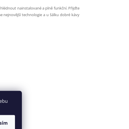
lédnout nainstalované a plně funkční. Přijďte
me nejnovější technologie a u šálku dobré kávy
webu
sím