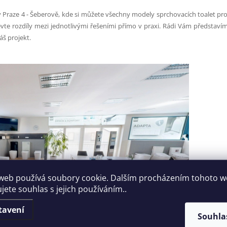
aze 4 - Šeberově, kde si můžete všechny modely sprchovacích toalet proh
jevte rozdíly mezi jednotlivými řešeními přímo v praxi. Rádi Vám představí
š projekt.
web používá soubory cookie. Dalším procházením tohoto 
jete souhlas s jejich používáním..
tavení
Souhla