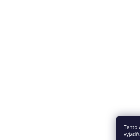
Tento 
vyjadřu