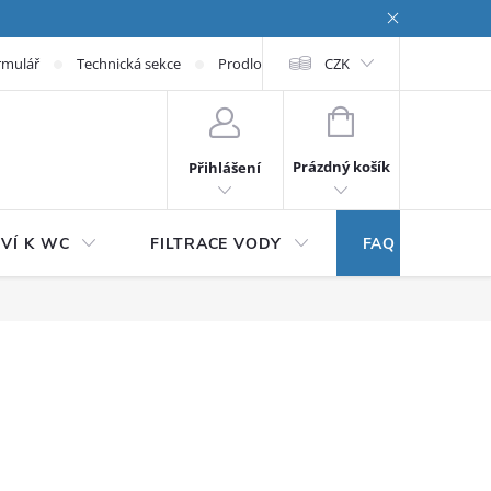
rmulář
Technická sekce
Prodloužená záruka
CZK
NÁKUPNÍ KOŠÍK
Prázdný košík
Přihlášení
VÍ K WC
FILTRACE VODY
FAQ