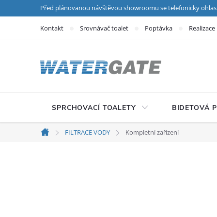
Přejít na obsah
Před plánovanou návštěvou showroomu se telefonicky ohlas
Kontakt
Srovnávač toalet
Poptávka
Realizace
SPRCHOVACÍ TOALETY
BIDETOVÁ 
FILTRACE VODY
Kompletní zařízení
Domů