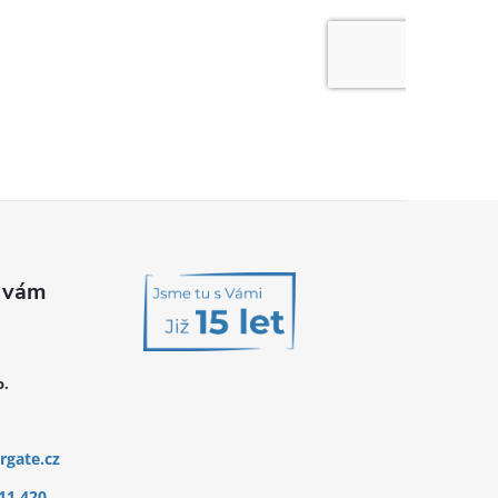
o.
rgate.cz
11 420