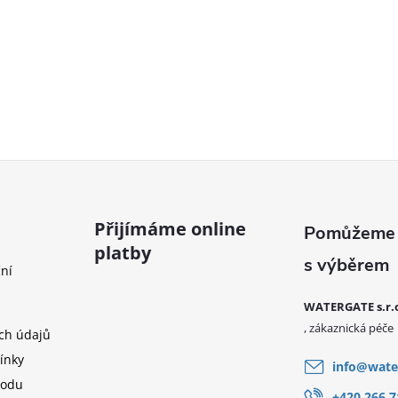
Přijímáme online
platby
ní
WATERGATE s.r.
ch údajů
ínky
info
@
wate
hodu
+420 266 7