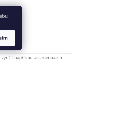
webu
sím