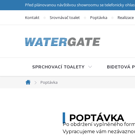
Přejít na obsah
Před plánovanou návštěvou showroomu se telefonicky ohlas
Kontakt
Srovnávač toalet
Poptávka
Realizace
SPRCHOVACÍ TOALETY
BIDETOVÁ 
Poptávka
Domů