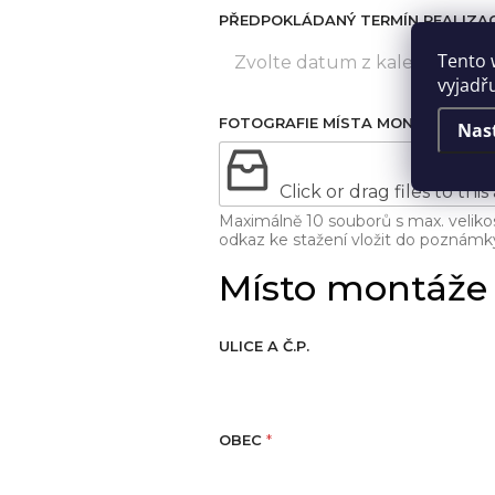
Tento 
vyjadřu
Nas