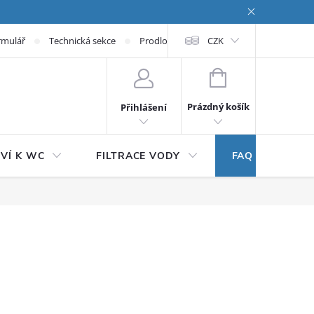
rmulář
Technická sekce
Prodloužená záruka
CZK
NÁKUPNÍ KOŠÍK
Prázdný košík
Přihlášení
VÍ K WC
FILTRACE VODY
FAQ