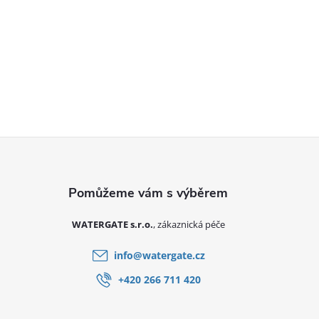
Zápatí
WATERGATE s.r.o.
info
@
watergate.cz
+420 266 711 420