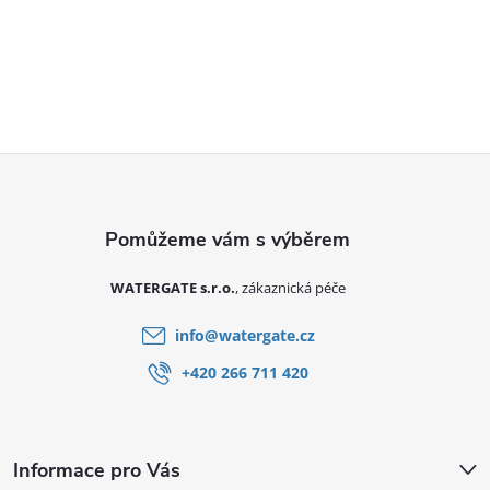
Zápatí
WATERGATE s.r.o.
info
@
watergate.cz
+420 266 711 420
Informace pro Vás