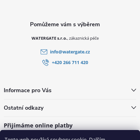
Zápatí
WATERGATE s.r.o.
info
@
watergate.cz
+420 266 711 420
Informace pro Vás
Ostatní odkazy
Přijímáme online platby
Tento web používá soubory cookie. Dalším