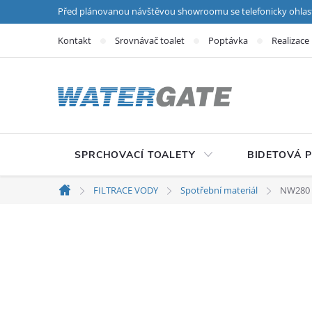
Přejít na obsah
Před plánovanou návštěvou showroomu se telefonicky ohlas
Kontakt
Srovnávač toalet
Poptávka
Realizace
SPRCHOVACÍ TOALETY
BIDETOVÁ 
FILTRACE VODY
Spotřební materiál
NW280 C
Domů