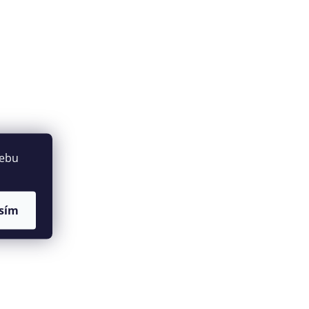
webu
sím