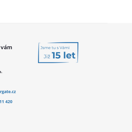
o.
rgate.cz
11 420