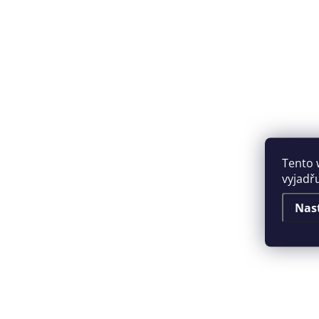
Tento 
vyjadřu
Nas