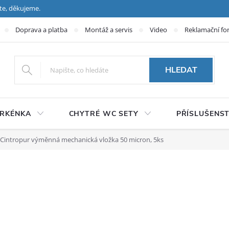
te, děkujeme.
Doprava a platba
Montáž a servis
Video
Reklamační fo
HLEDAT
PRKÉNKA
CHYTRÉ WC SETY
PŘÍSLUŠENST
intropur výměnná mechanická vložka 50 micron, 5ks