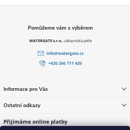
Zápatí
WATERGATE s.r.o.
info
@
watergate.cz
+420 266 711 420
Informace pro Vás
Ostatní odkazy
Přijímáme online platby