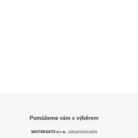
Zápatí
WATERGATE s.r.o.