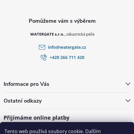
Zápatí
WATERGATE s.r.o.
info
@
watergate.cz
+420 266 711 420
Informace pro Vás
Ostatní odkazy
Přijímáme online platby
Tento web používá soubory cookie. Dalším