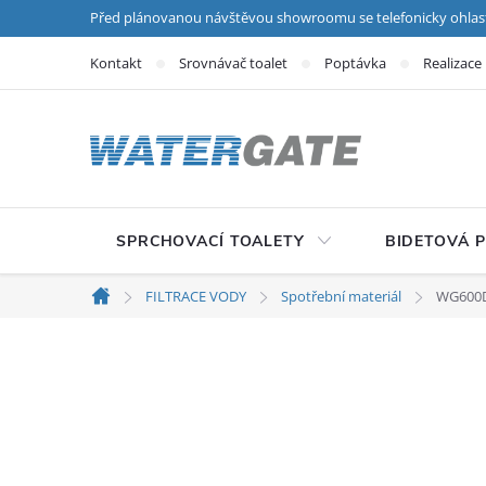
Přejít na obsah
Před plánovanou návštěvou showroomu se telefonicky ohlas
Kontakt
Srovnávač toalet
Poptávka
Realizace
SPRCHOVACÍ TOALETY
BIDETOVÁ 
FILTRACE VODY
Spotřební materiál
WG600D
Domů