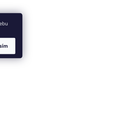
webu
sím