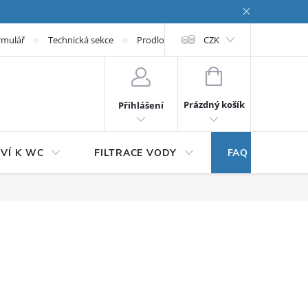
rmulář
Technická sekce
Prodloužená záruka
CZK
NÁKUPNÍ KOŠÍK
Prázdný košík
Přihlášení
VÍ K WC
FILTRACE VODY
FAQ