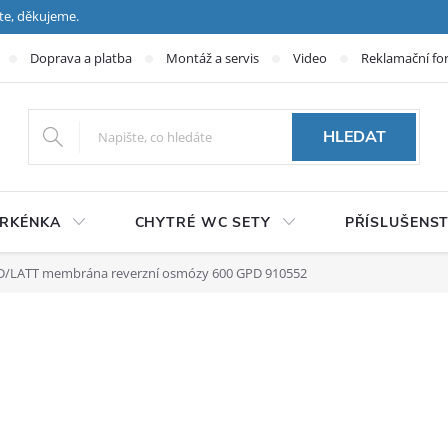
te, děkujeme.
Doprava a platba
Montáž a servis
Video
Reklamační fo
HLEDAT
PRKÉNKA
CHYTRÉ WC SETY
PŘÍSLUŠENST
/LATT membrána reverzní osmózy 600 GPD 910552