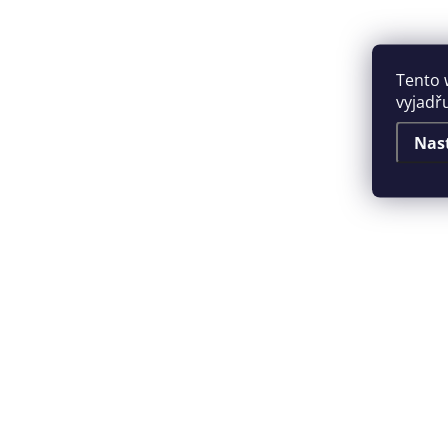
Tento 
vyjadřu
Nas