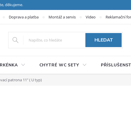
te, děkujeme.
Doprava a platba
Montáž a servis
Video
Reklamační fo
HLEDAT
PRKÉNKA
CHYTRÉ WC SETY
PŘÍSLUŠENST
ací patrona 11" ( U typ)