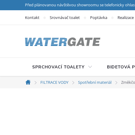
Přejít na obsah
Před plánovanou návštěvou showroomu se telefonicky ohlas
Kontakt
Srovnávač toalet
Poptávka
Realizace
SPRCHOVACÍ TOALETY
BIDETOVÁ 
FILTRACE VODY
Spotřební materiál
Změkčov
Domů