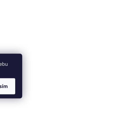
webu
sím