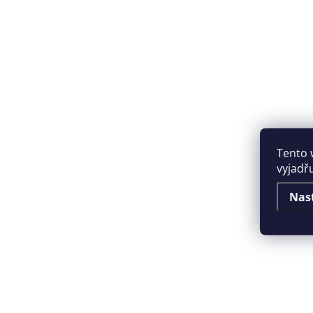
Tento 
vyjadřu
Nas