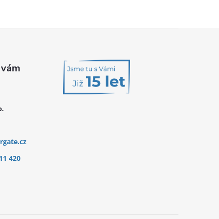
o.
rgate.cz
11 420