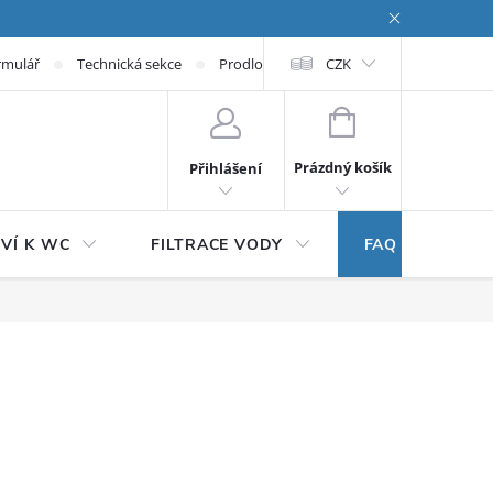
rmulář
Technická sekce
Prodloužená záruka
CZK
NÁKUPNÍ KOŠÍK
Prázdný košík
Přihlášení
VÍ K WC
FILTRACE VODY
FAQ