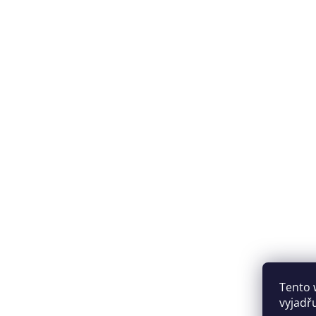
Tento 
vyjadřu