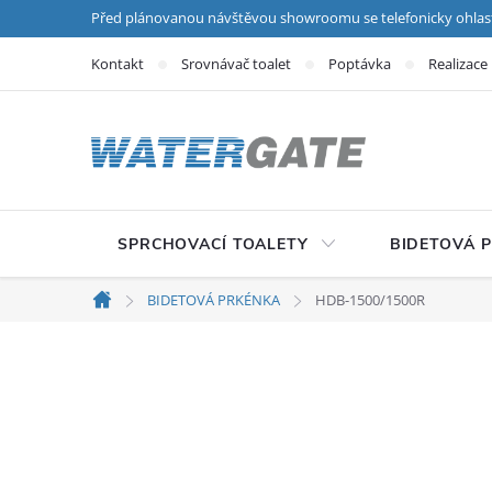
Přejít na obsah
Před plánovanou návštěvou showroomu se telefonicky ohlas
Kontakt
Srovnávač toalet
Poptávka
Realizace
SPRCHOVACÍ TOALETY
BIDETOVÁ 
BIDETOVÁ PRKÉNKA
HDB-1500/1500R
Domů