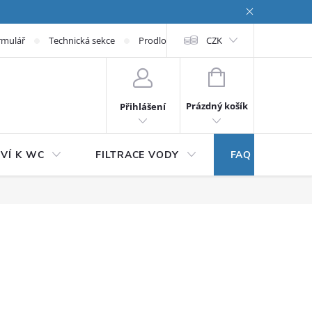
rmulář
Technická sekce
Prodloužená záruka
CZK
NÁKUPNÍ KOŠÍK
Prázdný košík
Přihlášení
VÍ K WC
FILTRACE VODY
FAQ