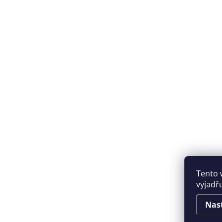
Tento 
vyjadřu
Nas