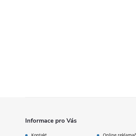
Zápatí
Informace pro Vás
Kontakt
Online reklamač