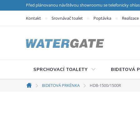
Přejít na obsah
Před plánovanou návštěvou showroomu se telefonicky ohlas
Kontakt
Srovnávač toalet
Poptávka
Realizace
SPRCHOVACÍ TOALETY
BIDETOVÁ 
BIDETOVÁ PRKÉNKA
HDB-1500/1500R
Domů