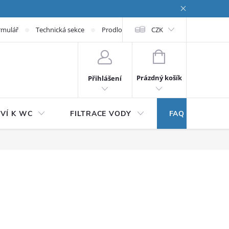
rmulář
Technická sekce
Prodloužená záruka
CZK
NÁKUPNÍ KOŠÍK
Prázdný košík
Přihlášení
VÍ K WC
FILTRACE VODY
FAQ