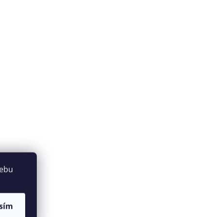
webu
sím