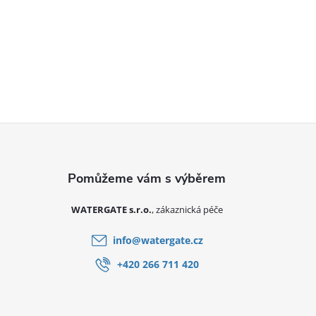
Zápatí
WATERGATE s.r.o.
info
@
watergate.cz
+420 266 711 420