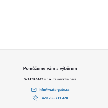
Zápatí
WATERGATE s.r.o.
info
@
watergate.cz
+420 266 711 420