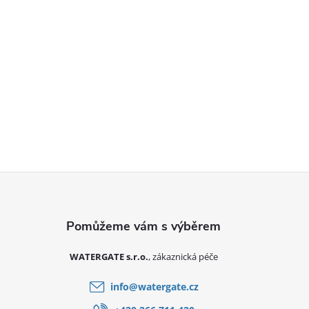
Zápatí
WATERGATE s.r.o.
info
@
watergate.cz