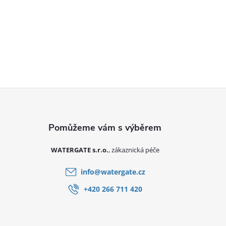
Zápatí
WATERGATE s.r.o.
info
@
watergate.cz
+420 266 711 420