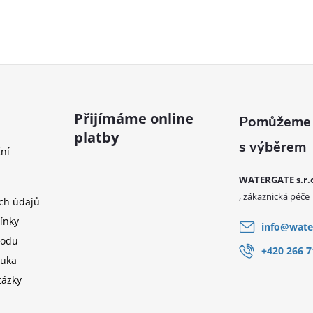
Přijímáme online
platby
ní
WATERGATE s.r.
ch údajů
ínky
info
@
wate
hodu
+420 266 7
ruka
tázky