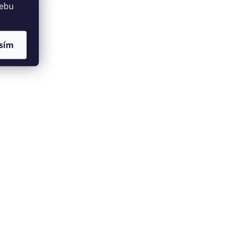
webu
sím