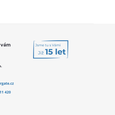
o.
rgate.cz
11 420