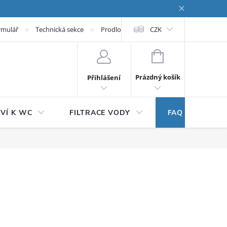
rmulář
Technická sekce
Prodloužená záruka
CZK
NÁKUPNÍ KOŠÍK
Prázdný košík
Přihlášení
VÍ K WC
FILTRACE VODY
FAQ