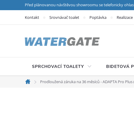
Přejít na obsah
Před plánovanou návštěvou showroomu se telefonicky ohlas
Kontakt
Srovnávač toalet
Poptávka
Realizace
SPRCHOVACÍ TOALETY
BIDETOVÁ 
Prodloužená záruka na 36 měsíců - ADAPTA Pro Plus (
Domů