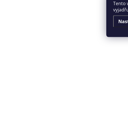
Tento 
vyjadřu
Nas