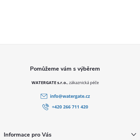
Zápatí
WATERGATE s.r.o.
info
@
watergate.cz
+420 266 711 420
Informace pro Vás