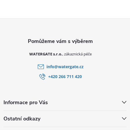
Zápatí
WATERGATE s.r.o.
info
@
watergate.cz
+420 266 711 420
Informace pro Vás
Ostatní odkazy