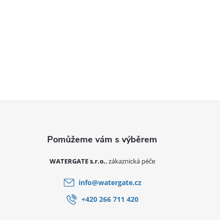
Zápatí
WATERGATE s.r.o.
info
@
watergate.cz
+420 266 711 420