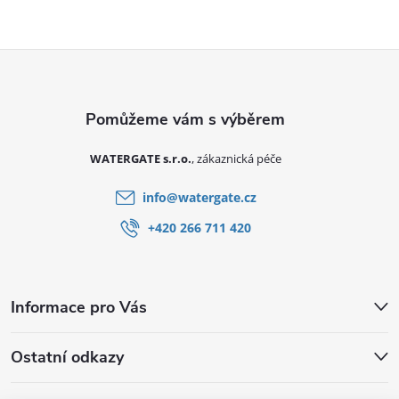
Zápatí
WATERGATE s.r.o.
info
@
watergate.cz
+420 266 711 420
Informace pro Vás
Ostatní odkazy