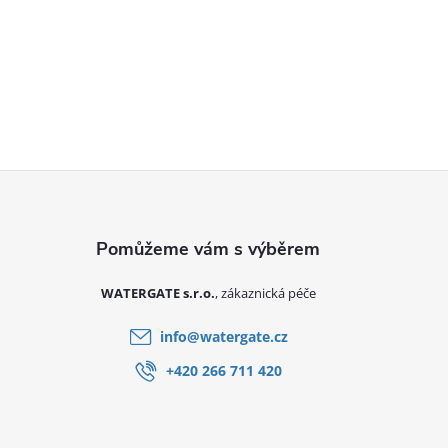
Zápatí
WATERGATE s.r.o.
info
@
watergate.cz
+420 266 711 420