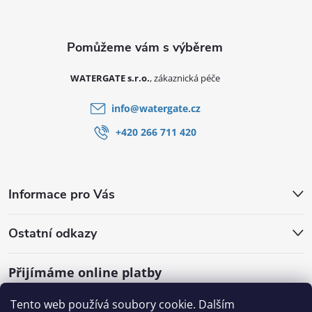
Zápatí
WATERGATE s.r.o.
info
@
watergate.cz
+420 266 711 420
Informace pro Vás
Ostatní odkazy
Přijímáme online platby
Tento web používá soubory cookie. Dalším