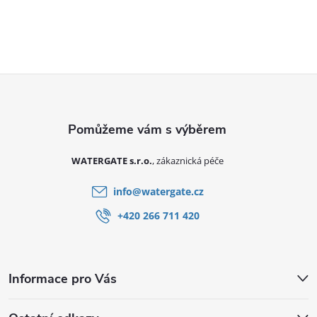
Zápatí
WATERGATE s.r.o.
info
@
watergate.cz
+420 266 711 420
Informace pro Vás