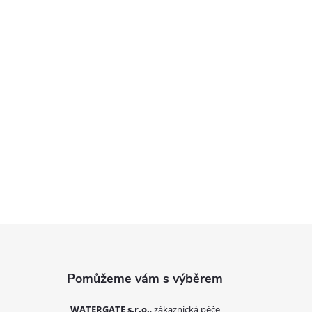
Zápatí
WATERGATE s.r.o.