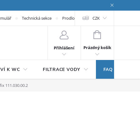
rmulář
Technická sekce
Prodloužená záruka
CZK
NÁKUPNÍ KOŠÍK
Prázdný košík
Přihlášení
VÍ K WC
FILTRACE VODY
FAQ
ix 111.030.00.2