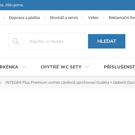
te, děkujeme.
Doprava a platba
Montáž a servis
Video
Reklamační fo
HLEDAT
PRKÉNKA
CHYTRÉ WC SETY
PŘÍSLUŠENST
INTEGRA Plus Premium vortex závěsná sprchovací toaleta + Geberit Duof