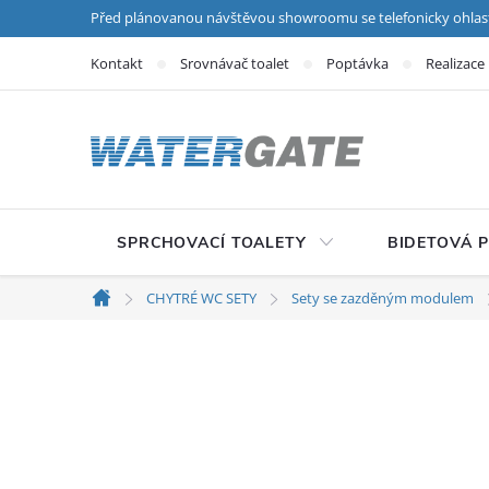
Přejít na obsah
Před plánovanou návštěvou showroomu se telefonicky ohlas
Kontakt
Srovnávač toalet
Poptávka
Realizace
SPRCHOVACÍ TOALETY
BIDETOVÁ 
CHYTRÉ WC SETY
Sety se zazděným modulem
Domů