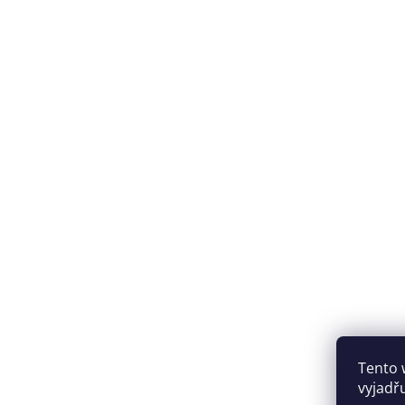
Tento 
vyjadřu