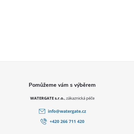
Zápatí
WATERGATE s.r.o.
info
@
watergate.cz
+420 266 711 420