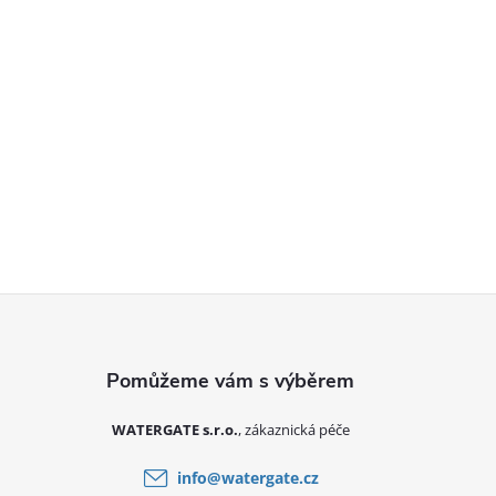
Zápatí
WATERGATE s.r.o.
info
@
watergate.cz