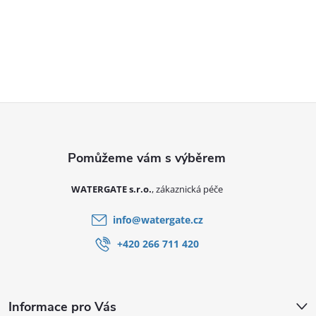
Zápatí
WATERGATE s.r.o.
info
@
watergate.cz
+420 266 711 420
Informace pro Vás