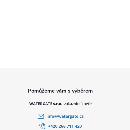
Zápatí
WATERGATE s.r.o.
info
@
watergate.cz
+420 266 711 420