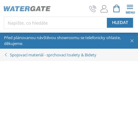
Přejít na obsah
NÁKUPNÍ 
HLEDAT
Před plánovanou návštěvou showroomu se telefonicky ohlaste,
děkujeme.
Spojovací materiál - sprchovací toalety & Bidety