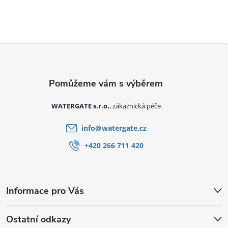
Zápatí
WATERGATE s.r.o.
info
@
watergate.cz
+420 266 711 420
Informace pro Vás
Ostatní odkazy