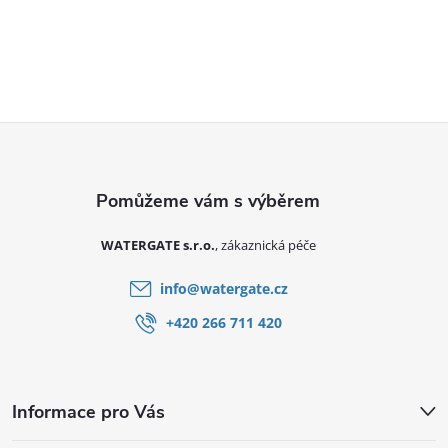
Zápatí
WATERGATE s.r.o.
info
@
watergate.cz
+420 266 711 420
Informace pro Vás