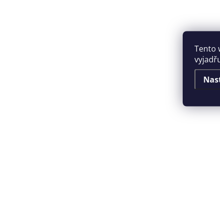
Tento 
vyjadřu
Nas