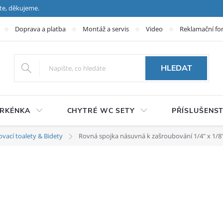
te, děkujeme.
Doprava a platba
Montáž a servis
Video
Reklamační fo
HLEDAT
PRKÉNKA
CHYTRÉ WC SETY
PŘÍSLUŠENST
ovací toalety & Bidety
Rovná spojka násuvná k zašroubování 1/4" x 1/8"