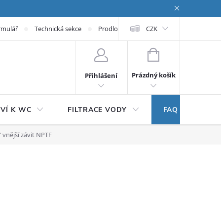
rmulář
Technická sekce
Prodloužená záruka
CZK
NÁKUPNÍ KOŠÍK
Prázdný košík
Přihlášení
VÍ K WC
FILTRACE VODY
FAQ
 vnější závit NPTF