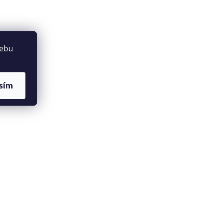
webu
sím