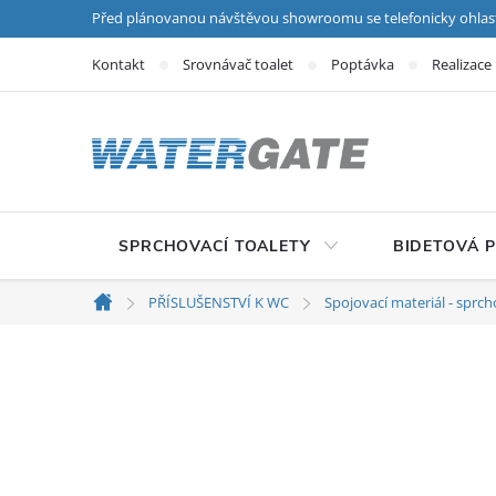
Přejít na obsah
Před plánovanou návštěvou showroomu se telefonicky ohlas
Kontakt
Srovnávač toalet
Poptávka
Realizace
SPRCHOVACÍ TOALETY
BIDETOVÁ 
PŘÍSLUŠENSTVÍ K WC
Spojovací materiál - sprch
Domů