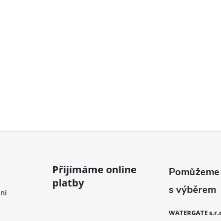
Přijímáme online
platby
ní
WATERGATE s.r.