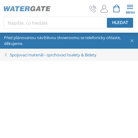
Přejít na obsah
NÁKUPNÍ 
HLEDAT
Před plánovanou návštěvou showroomu se telefonicky ohlaste,
děkujeme.
Spojovací materiál - sprchovací toalety & Bidety