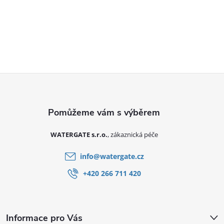
Zápatí
WATERGATE s.r.o.
info
@
watergate.cz
+420 266 711 420
Informace pro Vás