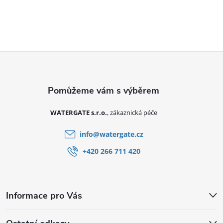
Zápatí
WATERGATE s.r.o.
info
@
watergate.cz
+420 266 711 420
Informace pro Vás