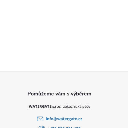
Zápatí
WATERGATE s.r.o.
info
@
watergate.cz