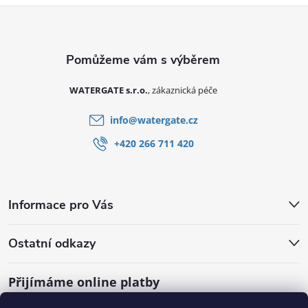
Zápatí
WATERGATE s.r.o.
info
@
watergate.cz
+420 266 711 420
Informace pro Vás
Ostatní odkazy
Přijímáme online platby