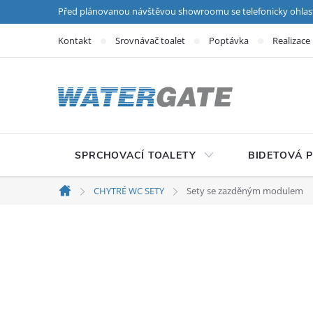
Přejít na obsah
Před plánovanou návštěvou showroomu se telefonicky ohlas
Kontakt
Srovnávač toalet
Poptávka
Realizace
SPRCHOVACÍ TOALETY
BIDETOVÁ 
CHYTRÉ WC SETY
Sety se zazděným modulem
Domů