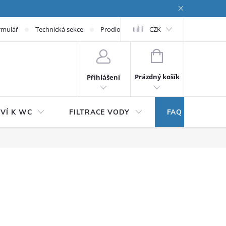
rmulář
Technická sekce
Prodloužená záruka
CZK
NÁKUPNÍ KOŠÍK
Prázdný košík
Přihlášení
VÍ K WC
FILTRACE VODY
FAQ