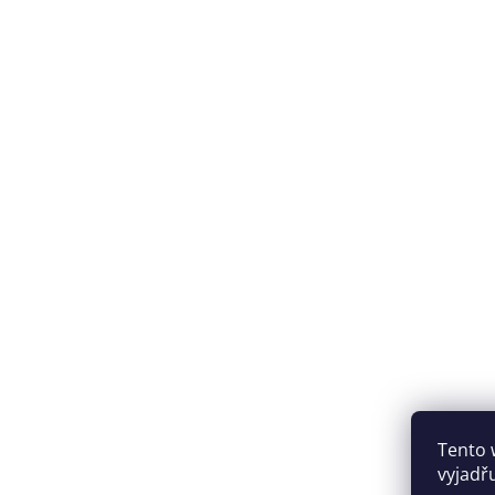
Tento 
vyjadřu