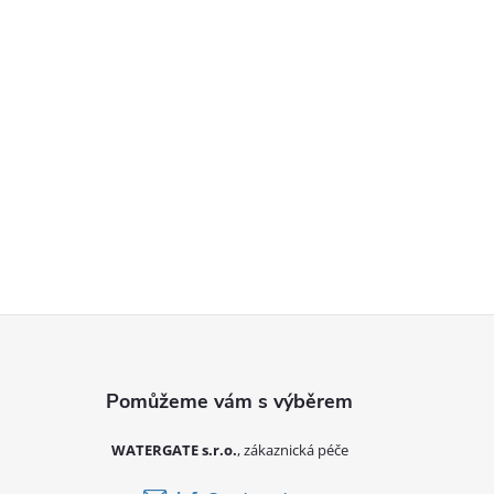
Zápatí
WATERGATE s.r.o.