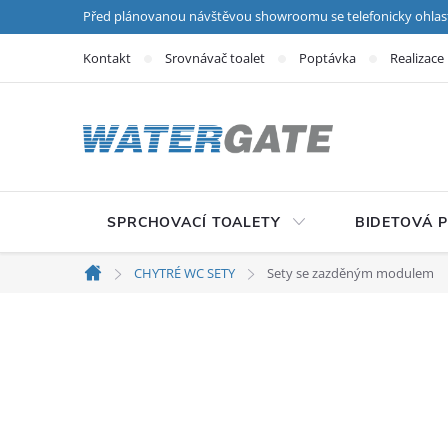
Přejít na obsah
Před plánovanou návštěvou showroomu se telefonicky ohlas
Kontakt
Srovnávač toalet
Poptávka
Realizace
SPRCHOVACÍ TOALETY
BIDETOVÁ 
CHYTRÉ WC SETY
Sety se zazděným modulem
Domů