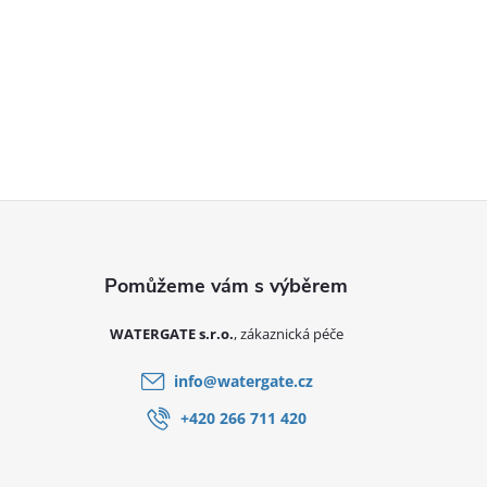
Zápatí
WATERGATE s.r.o.
info
@
watergate.cz
+420 266 711 420