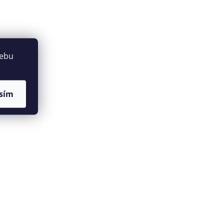
webu
sím