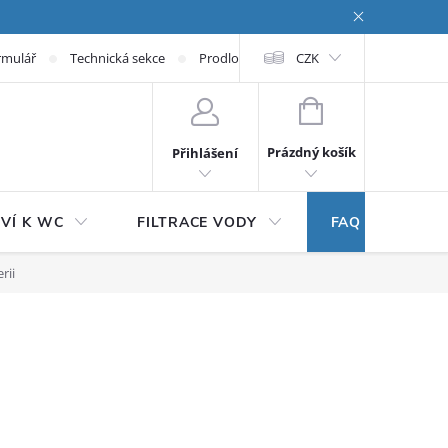
rmulář
Technická sekce
Prodloužená záruka
CZK
NÁKUPNÍ KOŠÍK
Prázdný košík
Přihlášení
VÍ K WC
FILTRACE VODY
FAQ
rii