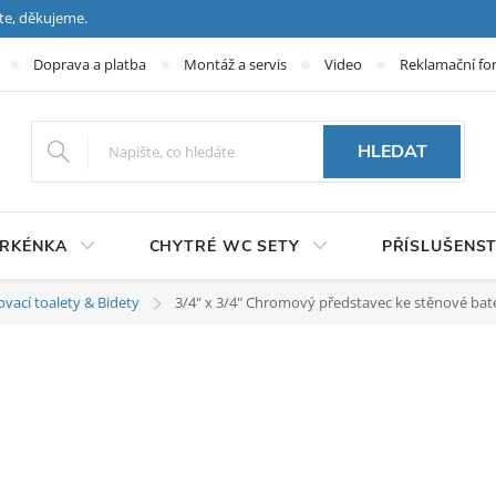
te, děkujeme.
Doprava a platba
Montáž a servis
Video
Reklamační fo
HLEDAT
PRKÉNKA
CHYTRÉ WC SETY
PŘÍSLUŠENST
ovací toalety & Bidety
3/4" x 3/4" Chromový představec ke stěnové bate