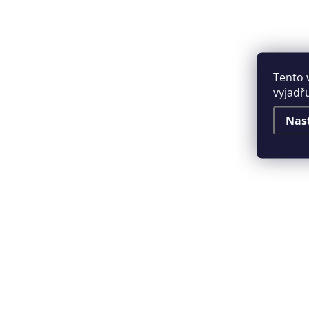
Tento 
vyjadřu
Nas