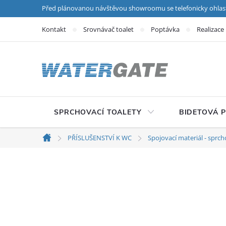
Přejít na obsah
Před plánovanou návštěvou showroomu se telefonicky ohlas
Kontakt
Srovnávač toalet
Poptávka
Realizace
SPRCHOVACÍ TOALETY
BIDETOVÁ 
PŘÍSLUŠENSTVÍ K WC
Spojovací materiál - sprch
Domů