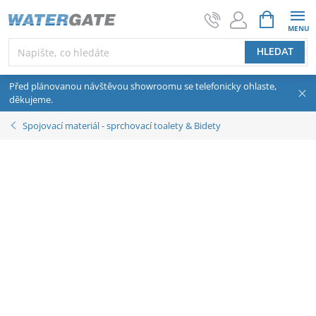
Přejít na obsah
NÁKUPNÍ 
HLEDAT
Před plánovanou návštěvou showroomu se telefonicky ohlaste,
děkujeme.
Spojovací materiál - sprchovací toalety & Bidety